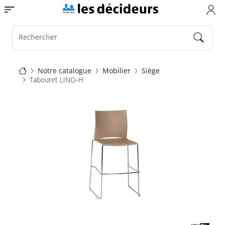
Aller
Toggle navigation
au
contenu
principal
Rechercher
Fil
Notre catalogue
Mobilier
Siège
Tabouret LINO-H
d'Ariane