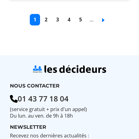
Pagination
Page
1
Page
2
Page
3
Page
4
Page
5
…
Page
courante
de
de
de
de
suivante
base
base
base
base
NOUS CONTACTER
01 43 77 18 04
(service gratuit + prix d'un appel)
Du lun. au ven. de 9h à 18h
NEWSLETTER
Recevez nos dernières actualités :