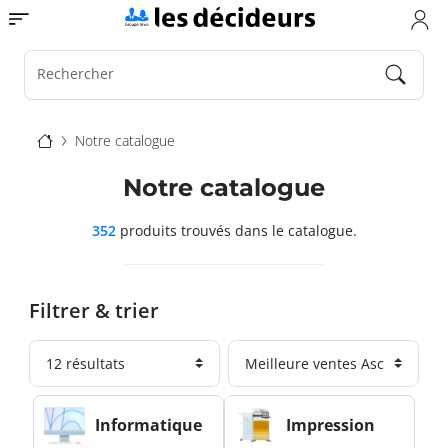
Aller
Toggle navigation
au
contenu
principal
Rechercher
Fil
Notre catalogue
d'Ariane
Notre catalogue
352
produits trouvés
dans le catalogue.
Filtrer & trier
Informatique
Impression