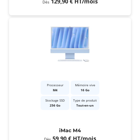
129,90 €
HT
/mois
Dès
Processeur
Mémoire vive
M4
16 Go
Stockage SSD
Type de produit
256 Go
Tout-en-un
iMac M4
59,90 €
HT
/mois
Dès