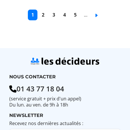
Pagination
Page
1
Page
2
Page
3
Page
4
Page
5
…
Page
courante
de
de
de
de
suivante
base
base
base
base
NOUS CONTACTER
01 43 77 18 04
(service gratuit + prix d'un appel)
Du lun. au ven. de 9h à 18h
NEWSLETTER
Recevez nos dernières actualités :