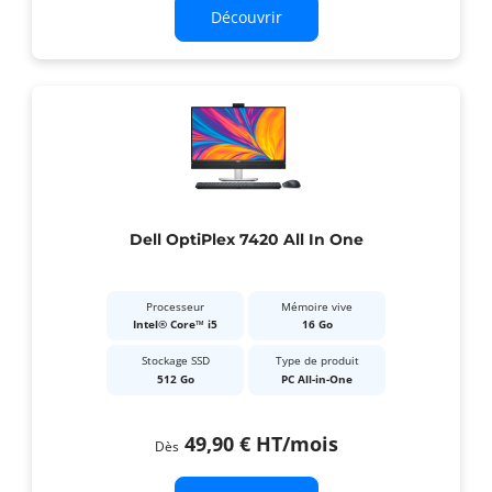
Découvrir
Dell OptiPlex 7420 All In One
Processeur
Mémoire vive
Intel® Core™ i5
16 Go
Stockage SSD
Type de produit
512 Go
PC All-in-One
49,90 €
HT
/mois
Dès