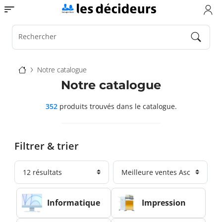
Aller
Toggle navigation
au
contenu
principal
Rechercher
Fil
Notre catalogue
d'Ariane
Notre catalogue
352
produits trouvés
dans le catalogue.
Filtrer & trier
Informatique
Impression