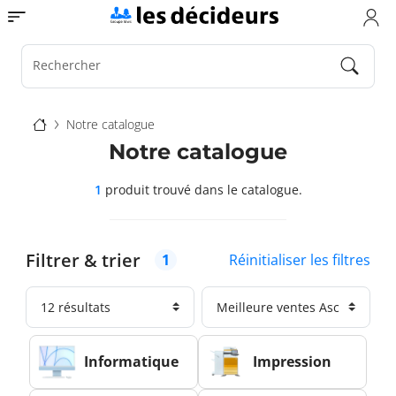
Aller
Toggle navigation
au
contenu
principal
Rechercher
Fil
Notre catalogue
d'Ariane
Notre catalogue
1
produit trouvé
dans le catalogue.
Filtrer & trier
Réinitialiser les filtres
1
Informatique
Impression