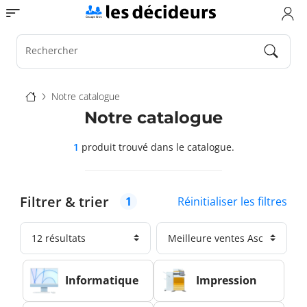
Aller
Toggle navigation
au
contenu
principal
Rechercher
Fil
Notre catalogue
d'Ariane
Notre catalogue
1
produit trouvé
dans le catalogue.
Filtrer & trier
Réinitialiser les filtres
1
Informatique
Impression