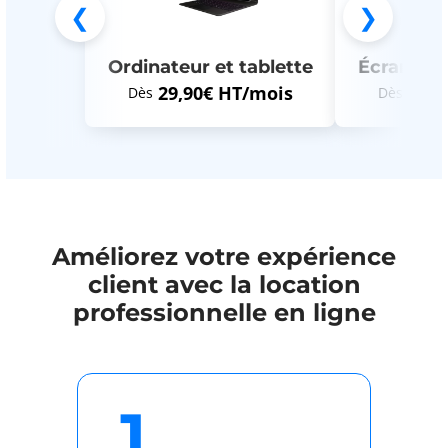
❮
❯
Ordinateur et tablette
Écrans et
29,90€ HT/mois
29,9
Dès
Dès
Améliorez votre expérience
client avec la location
professionnelle en ligne