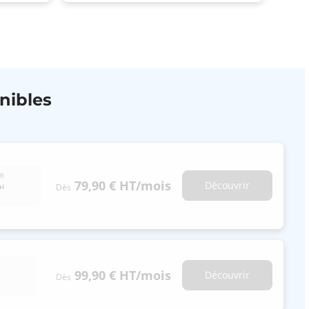
nibles
fi
79,90 €
HT
/mois
Découvrir
Dès
ui
99,90 €
HT
/mois
Découvrir
Dès
n