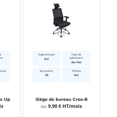
e
Ergonomique
Type de
ent
piétement
Oui
Alu Poli
passe
Accoudoirs
Têtière
s
3D
Oui
ex Up
Siège de bureau Crea-B
is
9,90 €
HT
/mois
Dès