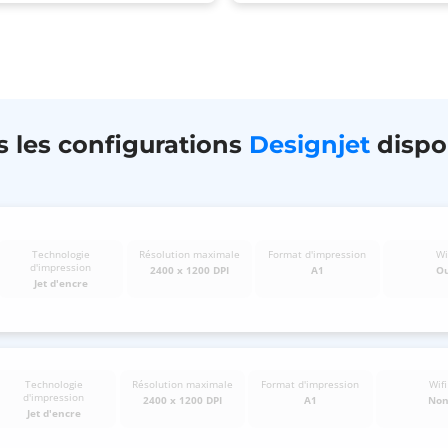
s les configurations
Designjet
dispo
Technologie
Résolution maximale
Format d'impression
Wi
d'impression
2400 x 1200 DPI
A1
O
Jet d'encre
Technologie
Résolution maximale
Format d'impression
Wifi
d'impression
2400 x 1200 DPI
A1
No
Jet d'encre