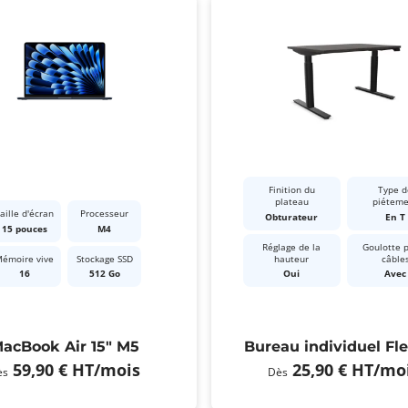
Finition du
Type d
plateau
piétem
aille d'écran
Processeur
Obturateur
En T
15 pouces
M4
Réglage de la
Goulotte 
émoire vive
Stockage SSD
hauteur
câble
16
512 Go
Oui
Avec
acBook Air 15" M5
Bureau individuel Fl
59,90 €
HT
/mois
25,90 €
HT
/mo
ès
Dès