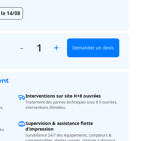
 le 14/08
+
Demander un devis
0
ent
Interventions sur site H+8 ouvrées
Traitement des pannes techniques sous 8 h ouvrées,
es.
interventions illimitées.
Supervision & assistance flotte
d’impression
eau
Surveillance 24/7 des équipements, compteurs &
consommables, alertes pannes, pilotage à distance,