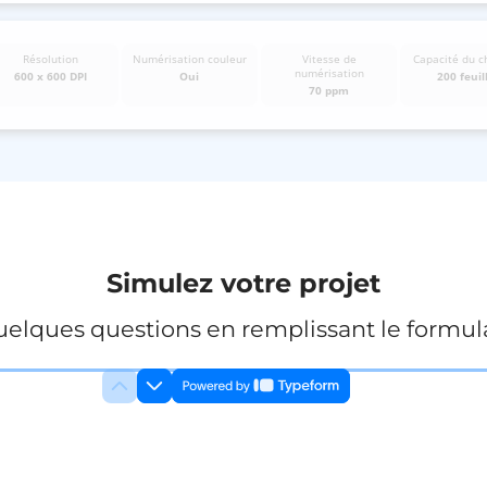
Résolution
Numérisation couleur
Vitesse de
Capacité du c
numérisation
600 x 600 DPI
Oui
200 feuil
70 ppm
Simulez votre projet
elques questions en remplissant le formula