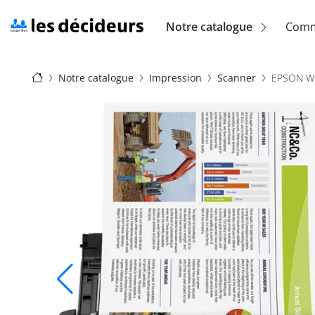
Aller
au
Navigation
Notre catalogue
Comm
contenu
principal
principale
Fil
(location)
Notre catalogue
Impression
Scanner
EPSON W
d'Ariane