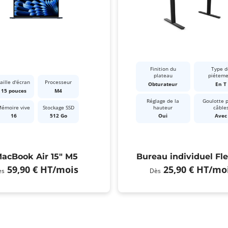
Finition du
Type d
plateau
piétem
aille d'écran
Processeur
Obturateur
En T
15 pouces
M4
Réglage de la
Goulotte 
émoire vive
Stockage SSD
hauteur
câble
16
512 Go
Oui
Avec
acBook Air 15" M5
Bureau individuel Fl
59,90 €
HT
/mois
25,90 €
HT
/mo
ès
Dès