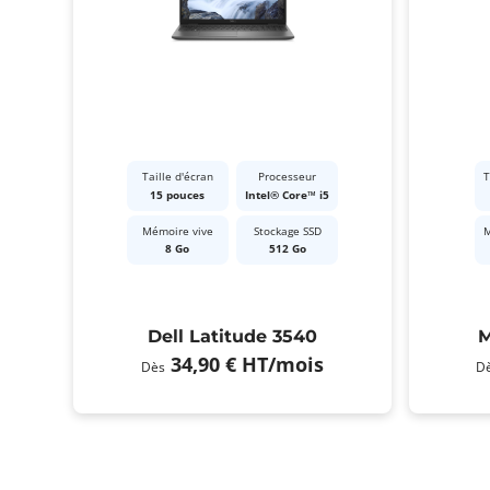
Taille d'écran
Processeur
T
15 pouces
Intel® Core™ i5
Mémoire vive
Stockage SSD
M
8 Go
512 Go
Dell Latitude 3540
M
34,90 €
HT
/mois
Dès
D