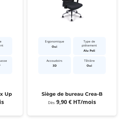
e
Ergonomique
Type de
ent
piétement
Oui
Alu Poli
passe
Accoudoirs
Têtière
s
3D
Oui
ex Up
Siège de bureau Crea-B
is
9,90 €
HT
/mois
Dès