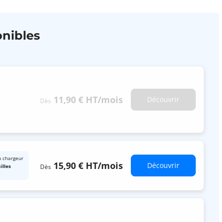
nibles
11,90 €
HT
/mois
Découvrir
Dès
u chargeur
15,90 €
HT
/mois
Découvrir
Dès
illes