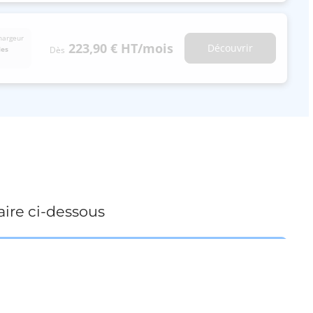
hargeur
223,90 €
HT
/mois
Découvrir
Dès
les
ire ci-dessous