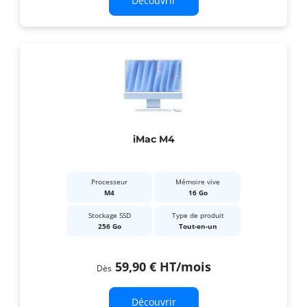
Découvrir
iMac M4
Processeur
Mémoire vive
M4
16 Go
Stockage SSD
Type de produit
256 Go
Tout-en-un
59,90 €
HT
/mois
Dès
Découvrir