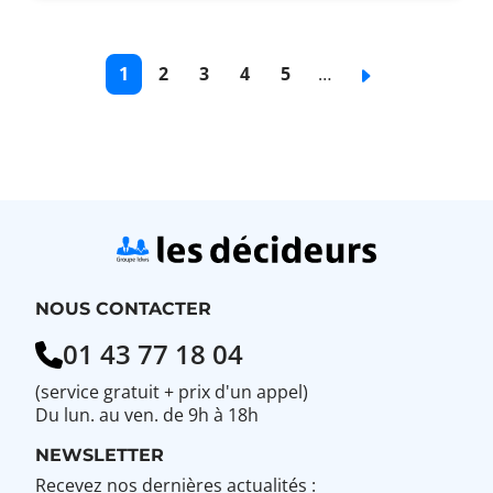
Pagination
Page
1
Page
2
Page
3
Page
4
Page
5
…
Page
courante
de
de
de
de
suivante
base
base
base
base
NOUS CONTACTER
01 43 77 18 04
(service gratuit + prix d'un appel)
Du lun. au ven. de 9h à 18h
NEWSLETTER
Recevez nos dernières actualités :