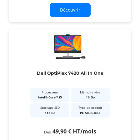
Découvrir
Dell OptiPlex 7420 All In One
Processeur
Mémoire vive
Intel® Core™ i5
16 Go
Stockage SSD
Type de produit
512 Go
PC All-in-One
49,90 €
HT
/mois
Dès