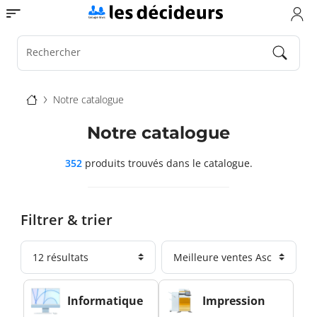
Aller
Toggle navigation
au
contenu
principal
Rechercher
Fil
Notre catalogue
d'Ariane
Notre catalogue
352
produits trouvés
dans le catalogue.
Filtrer & trier
Informatique
Impression