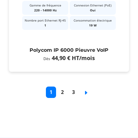
Gamme de fréquence
Connexion Ethernet (PoE)
220 - 14000 Hz
Oui
Nombre port Ethernet RJ-45
Consommation électrique
1
19 W
Polycom IP 6000 Pieuvre VoIP
44,90 €
HT
/mois
Dès
Pagination
Page
1
Page
2
Page
3
Page
courante
de
de
suivante
base
base