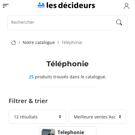
Aller
Toggle navigation
au
contenu
principal
Rechercher
Fil
Notre catalogue
Téléphonie
d'Ariane
Téléphonie
25
produits trouvés
dans le catalogue.
Filtrer & trier
Telephonie