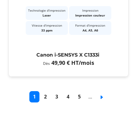
Technologie d'impression
Impression
Laser
Impression couleur
Vitesse d'impression
Format d'impression
33 ppm
A4, A5, A6
Canon i-SENSYS X C1333i
49,90 €
HT
/mois
Dès
Pagination
Page
1
Page
2
Page
3
Page
4
Page
5
…
Page
courante
de
de
de
de
suivante
base
base
base
base